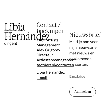
Libia
Contact /
boekingen
Hernández
Nieuwsbrief
TACT Artists
Meld je aan voor
dirigent
Management
mijn nieuwsbrief
Alex Grigorev
met nieuws en
Directeur
aankomende
Artiestenmanagement
concerten.
tact4art.nl/contacten
Libia Hernández
e-mail
Aanmelden