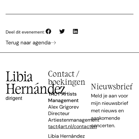
Deel dit evenement:
Terug naar agenda
Libia
Contact /
boekingen
Hernández
Nieuwsbrief
TACT Artists
Meld je aan voor
dirigent
Management
mijn nieuwsbrief
Alex Grigorev
met nieuws en
Directeur
aankomende
Artiestenmanagement
concerten.
tact4art.nl/contacten
Libia Hernández