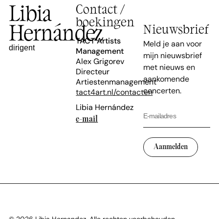
Libia
Contact /
boekingen
Hernández
Nieuwsbrief
TACT Artists
Meld je aan voor
dirigent
Management
mijn nieuwsbrief
Alex Grigorev
met nieuws en
Directeur
aankomende
Artiestenmanagement
concerten.
tact4art.nl/contacten
Libia Hernández
e-mail
Aanmelden
© 2026 Libia Hernandez. Alle rechten voorbehouden.