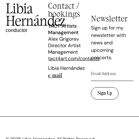
Libia
Contact /
bookings
Hernández
Newsletter
TACT Artists
Sign up for my
conductor
Management
newsletter with
Alex Grigorev
news and
Director Artist
upcoming
Management
concerts.
tact4art.com/contacts
Libia Hernández
e-mail
Sign Up
© 2026 Libia Hernandez. All Rights Reserved.