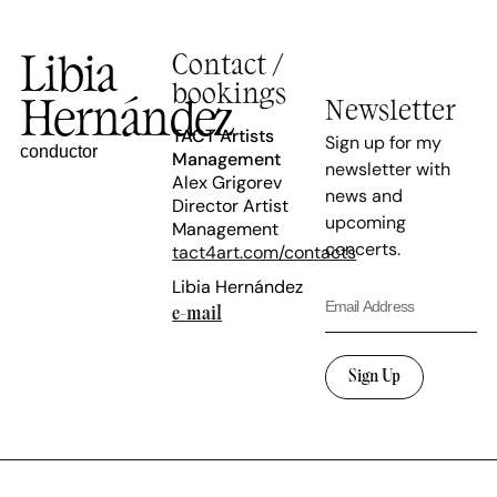
Libia
Contact /
bookings
Hernández
Newsletter
TACT Artists
Sign up for my
conductor
Management
newsletter with
Alex Grigorev
news and
Director Artist
upcoming
Management
concerts.
tact4art.com/contacts
Libia Hernández
e-mail
Sign Up